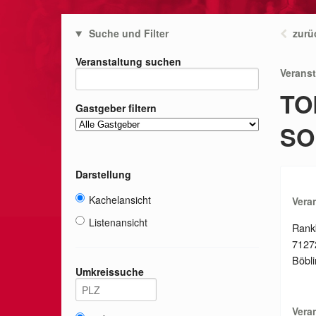
Suche und Filter
zurü
Veranstaltung suchen
Verans
TO
Gastgeber filtern
SO
Darstellung
Kachelansicht
Vera
Listenansicht
Rank
7127
Böbl
Umkreissuche
Vera