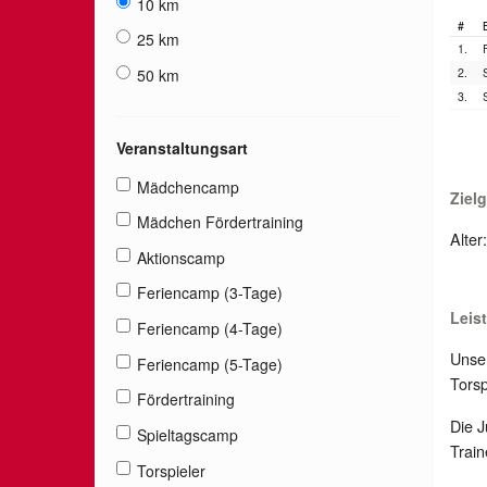
10 km
#
25 km
1.
50 km
2.
3.
Veranstaltungsart
Mädchencamp
Ziel
Mädchen Fördertraining
Alter
Aktionscamp
Feriencamp (3-Tage)
Leis
Feriencamp (4-Tage)
Unser
Feriencamp (5-Tage)
Torsp
Fördertraining
Die J
Spieltagscamp
Train
Torspieler