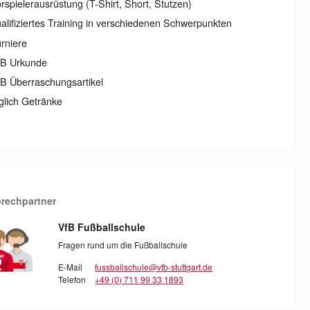
rspielerausrüstung (T-Shirt, Short, Stutzen)
alifiziertes Training in verschiedenen Schwerpunkten
rniere
fB Urkunde
B Überraschungsartikel
glich Getränke
rechpartner
VfB Fußballschule
Fragen rund um die Fußballschule
E-Mail
fussballschule@vfb-stuttgart.de
Telefon
+49 (0) 711 99 33 1893