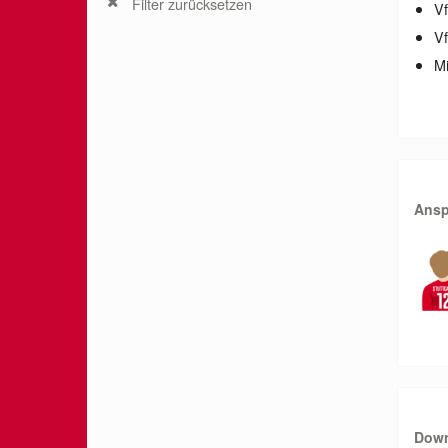
Filter zurücksetzen
V
Vf
Mi
Ansp
Dow