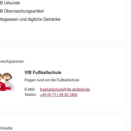
fB Urkunde
B Überraschungsartikel
ttagessen und tägliche Getränke
rechpartner
VfB Fußballschule
Fragen rund um die Fußballschule
E-Mail
fussballschule@vfb-stuttgart.de
Telefon
+49 (0) 711 99 33 1893
nloads