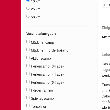
10 km
3.
25 km
50 km
Ziel
Veranstaltungsart
Alter
Mädchencamp
Mädchen Fördertraining
Leis
Aktionscamp
Das W
Feriencamp (3-Tage)
Jugen
Feriencamp (4-Tage)
wenig
Feriencamp (5-Tage)
Euch 
und S
Fördertraining
Dabei
Spieltagscamp
der 
Torspieler
wie E