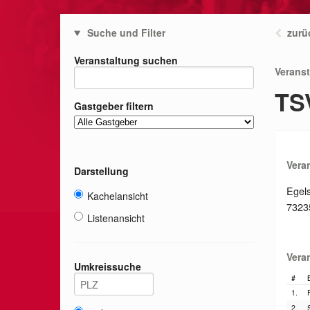
Suche und Filter
zurü
Veranstaltung suchen
Verans
TS
Gastgeber filtern
Vera
Darstellung
Egel
Kachelansicht
7323
Listenansicht
Vera
Umkreissuche
#
1.
2.