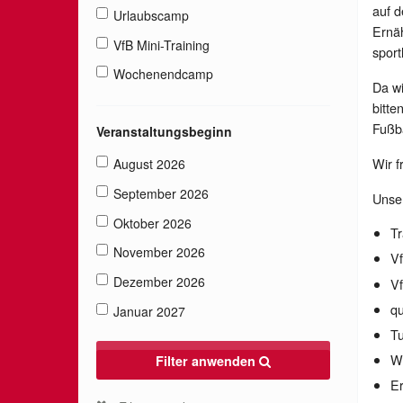
auf d
Urlaubscamp
Ernäh
VfB Mini-Training
sport
Wochenendcamp
Da wi
bitte
Fußba
Veranstaltungsbeginn
Wir f
August 2026
September 2026
Unse
Oktober 2026
Tr
November 2026
Vf
Dezember 2026
V
qu
Januar 2027
Tu
W
Filter anwenden
E