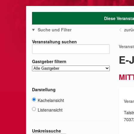
Diese Veransta
Suche und Filter
zurü
Veranstaltung suchen
Verans
E-
Gastgeber filtern
MIT
Darstellung
Kachelansicht
Vera
Listenansicht
Talst
70372
Umkreissuche