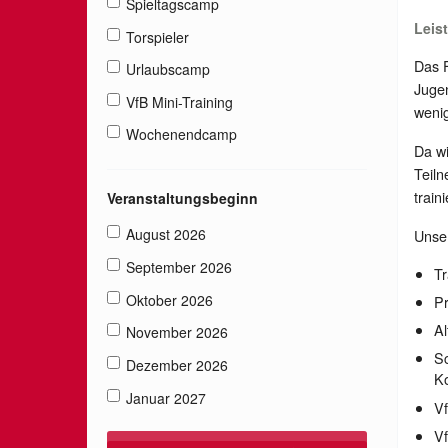
Spieltagscamp
Leis
Torspieler
Das F
Urlaubscamp
Jugen
VfB Mini-Training
wenig
Wochenendcamp
Da wi
Teiln
train
Veranstaltungsbeginn
August 2026
Unser
September 2026
Tr
Oktober 2026
Pr
Al
November 2026
Sc
Dezember 2026
Ko
Januar 2027
Vf
Vf