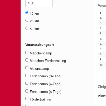
Vera
10 km
#
1.
25 km
2.
3.
50 km
4.
5.
6.
Veranstaltungsart
7.
Mädchencamp
8.
9.
Mädchen Fördertraining
10.
Aktionscamp
Feriencamp (3-Tage)
Feriencamp (4-Tage)
Ziel
Feriencamp (5-Tage)
Alter
Fördertraining