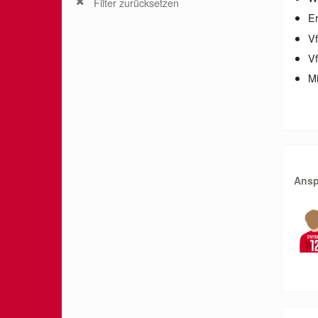
Filter zurücksetzen
E
V
Vf
Mi
Ansp