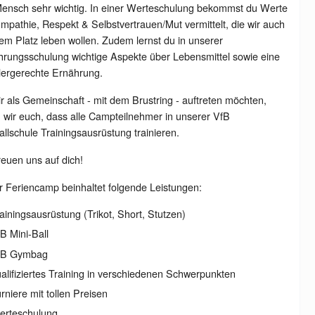
Mensch sehr wichtig. In einer Werteschulung bekommst du Werte
mpathie, Respekt & Selbstvertrauen/Mut vermittelt, die wir auch
em Platz leben wollen. Zudem lernst du in unserer
rungsschulung wichtige Aspekte über Lebensmittel sowie eine
lergerechte Ernährung.
r als Gemeinschaft - mit dem Brustring - auftreten möchten,
n wir euch, dass alle Campteilnehmer in unserer VfB
llschule Trainingsausrüstung trainieren.
reuen uns auf dich!
 Feriencamp beinhaltet folgende Leistungen:
ainingsausrüstung (Trikot, Short, Stutzen)
B Mini-Ball
fB Gymbag
alifiziertes Training in verschiedenen Schwerpunkten
rniere mit tollen Preisen
erteschulung