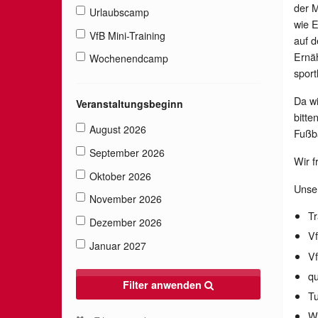
der 
Urlaubscamp
wie E
VfB Mini-Training
auf d
Ernäh
Wochenendcamp
sport
Da wi
Veranstaltungsbeginn
bitte
August 2026
Fußba
September 2026
Wir f
Oktober 2026
Unser
November 2026
Tr
Dezember 2026
Vf
Januar 2027
V
qu
Filter anwenden
Tu
W