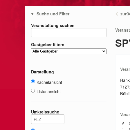
Suche und Filter
zurü
Veranstaltung suchen
Verans
SP
Gastgeber filtern
Vera
Darstellung
Rank
Kachelansicht
7127
Listenansicht
Böbl
Umkreissuche
Vera
#
1.