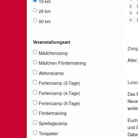
10 km
2.
25 km
3.
4.
50 km
Veranstaltungsart
Ziel
Mädchencamp
Alter
Mädchen Fördertraining
Aktionscamp
Leis
Feriencamp (3-Tage)
Feriencamp (4-Tage)
Das F
Neuei
Feriencamp (5-Tage)
wolle
Fördertraining
Euch 
Spieltagscamp
und S
Torspieler
Dabei