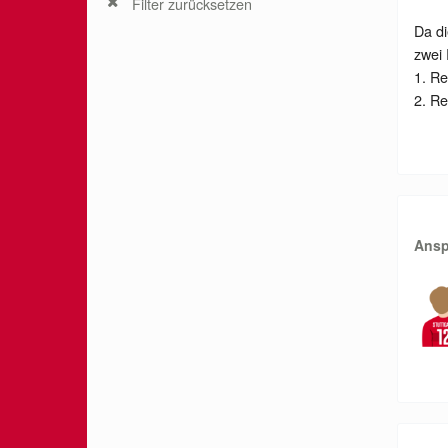
Filter zurücksetzen
Da di
zwei
1. Re
2. Re
Ansp