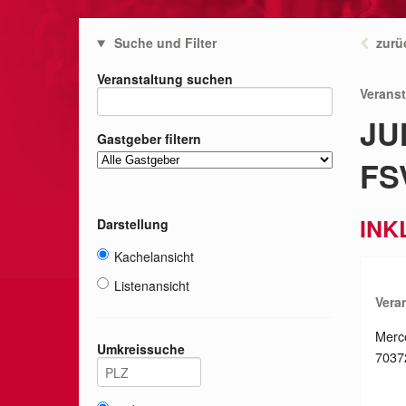
Suche und Filter
zurü
Veranstaltung suchen
Verans
JU
Gastgeber filtern
FS
INK
Darstellung
Kachelansicht
Listenansicht
Vera
Merc
Umkreissuche
70372