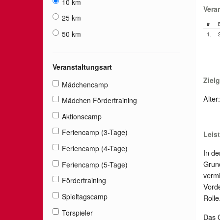
10 km
Vera
25 km
#
50 km
1.
Veranstaltungsart
Ziel
Mädchencamp
Alter
Mädchen Fördertraining
Aktionscamp
Feriencamp (3-Tage)
Leis
Feriencamp (4-Tage)
In de
Grund
Feriencamp (5-Tage)
vermi
Fördertraining
Vorde
Spieltagscamp
Rolle
Torspieler
Das C