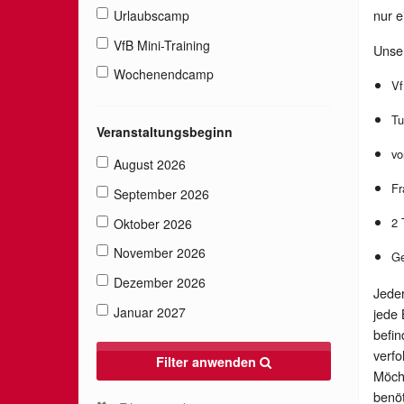
nur e
Urlaubscamp
VfB Mini-Training
Unser
Wochenendcamp
Vf
Tu
Veranstaltungsbeginn
vo
August 2026
Fr
September 2026
2 
Oktober 2026
November 2026
Ge
Dezember 2026
Jeder
Januar 2027
jede 
befin
verfo
Filter anwenden
Möcht
benöt